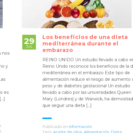
Los beneficios de una dieta
29
mediterránea durante el
JUL
embarazo
s nos
REINO UNIDO Un estudio llevado a cabo e
no y
Reino Unido reconoce los beneficios de la d
mediterránea en el embarazo Este tipo de
Las
alimentación reduce el riesgo de aumento 
peso y de diabetes gestacional Un estudio
o es
llevado a cabo por las universidades Queen
[…]
Mary (Londres) y de Warwick, ha demostra
que seguir una dieta […]
o
,
Publicado en
Información
o
,
Tags:
Aceite de oliva
,
Alimentación
,
Dieta