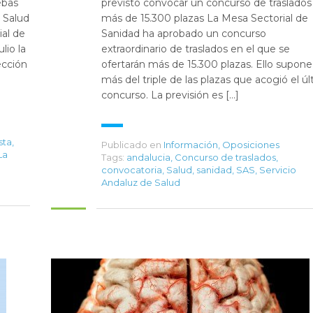
ebas
previsto convocar un concurso de traslados
e Salud
más de 15.300 plazas La Mesa Sectorial de
al de
Sanidad ha aprobado un concurso
lio la
extraordinario de traslados en el que se
ección
ofertarán más de 15.300 plazas. Ello supone
más del triple de las plazas que acogió el ú
concurso. La previsión es […]
sta
,
Publicado en
Información
,
Oposiciones
La
Tags:
andalucia
,
Concurso de traslados
,
convocatoria
,
Salud
,
sanidad
,
SAS
,
Servicio
Andaluz de Salud