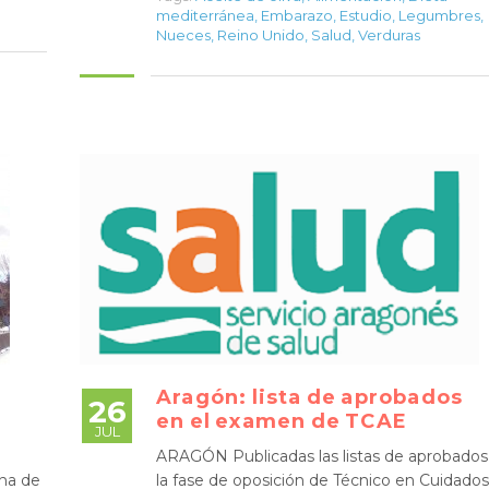
mediterránea
,
Embarazo
,
Estudio
,
Legumbres
,
Nueces
,
Reino Unido
,
Salud
,
Verduras
Aragón: lista de aprobados
26
en el examen de TCAE
JUL
ARAGÓN Publicadas las listas de aprobados
na de
la fase de oposición de Técnico en Cuidados