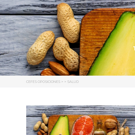
CEFES OPOSICIONES
> >
SALUD