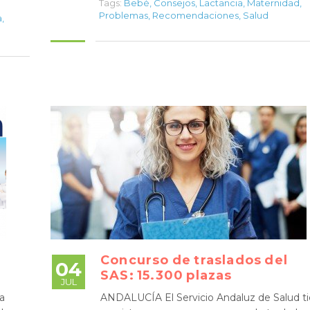
Tags:
Bebé
,
Consejos
,
Lactancia
,
Maternidad
,
Problemas
,
Recomendaciones
,
Salud
a
,
l
Concurso de traslados del
04
SAS: 15.300 plazas
JUL
a
ANDALUCÍA El Servicio Andaluz de Salud t