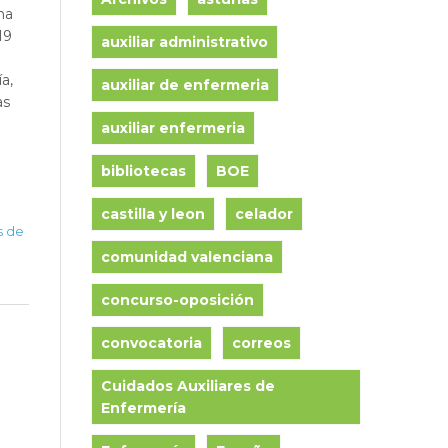
ha
19
auxiliar administrativo
a,
auxiliar de enfermeria
as
auxiliar enfermeria
bibliotecas
BOE
castilla y leon
celador
s de
comunidad valenciana
concurso-oposición
convocatoria
correos
Cuidados Auxiliares de
Enfermería