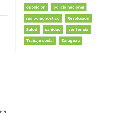
oposición
policia nacional
radiodiagnostico
Resolución
Salud
sanidad
sentencia
Trabajo social
Zaragoza
iene