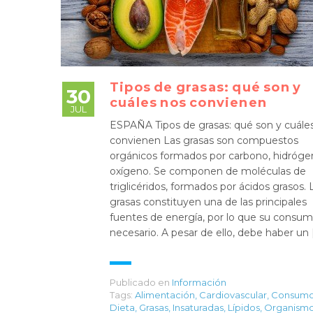
Tipos de grasas: qué son y
30
cuáles nos convienen
JUL
ESPAÑA Tipos de grasas: qué son y cuále
convienen Las grasas son compuestos
orgánicos formados por carbono, hidróge
oxígeno. Se componen de moléculas de
triglicéridos, formados por ácidos grasos. 
grasas constituyen una de las principales
fuentes de energía, por lo que su consum
necesario. A pesar de ello, debe haber un 
Publicado en
Información
Tags:
Alimentación
,
Cardiovascular
,
Consum
Dieta
,
Grasas
,
Insaturadas
,
Lípidos
,
Organism