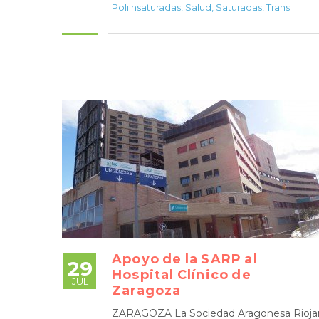
Poliinsaturadas
,
Salud
,
Saturadas
,
Trans
Apoyo de la SARP al
29
Hospital Clínico de
JUL
Zaragoza
ZARAGOZA La Sociedad Aragonesa Rioja